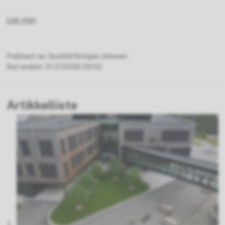
Les mer
Publisert av
Gunhild Kringen Johnsen
Sist endret
01.07.2026 09.50
Artikkelliste