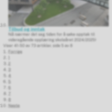
Tilbud og inntak
Nå nærmer det seg tiden for å søke opptak til
videregående opplæring skoleåret 2024/2025!
Viser
41-50
av
73
artikler,
side
5
av
8
Forrige
1
2
3
4
5
6
7
8
Neste