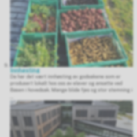
Innhøsting
Da har det vært innhøsting av godsakene som er
produsert lokalt hos oss av elever og ansatte ved
Basen i hovedsak. Mange blide fjes og stor stemning i
...