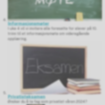
Informasjonsmøter
I uke 4 vil vi invitere alle foresatte for elever på 10.
trinn til et informasjonsmøte om videregående
opplæring.
Privatisteksamen
Ønsker du å ta fag som privatist våren 2024?