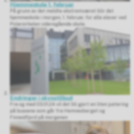
Hjemmeskole 1. februar
På grunn av det meldte ekstremværet blir det
hjemmeskole i morgen, 1. februar, for alle elever ved
Polarsirkelen videregående skole.
Endringer i skysstilbud
Fra og med 03.01.24 vil det bli gjort en liten justering
på bussene som går fra Hemnesberget og
Finneidfjord på morgenen