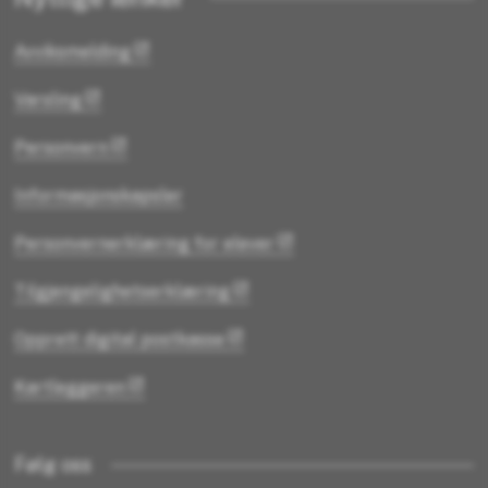
Avviksmelding
Varsling
Personvern
Informasjonskapsler
Personvernerklæring for elever
Tilgjengelighetserklæring
Opprett digital postkasse
Kartleggeren
Følg oss