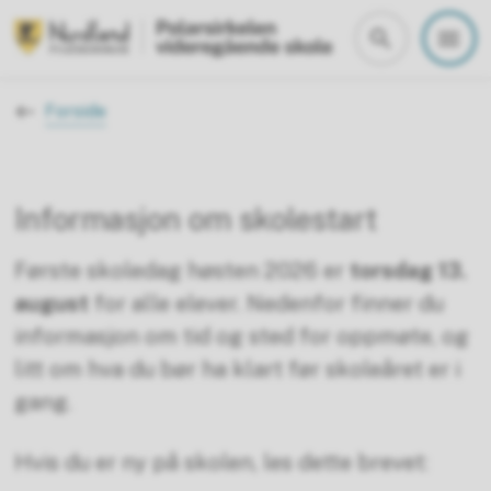
Polarsirkelen vgs
Du er her:
Forside
Informasjon om skolestart
Første skoledag høsten 2026 er
torsdag 13.
august
for alle elever. Nedenfor finner du
informasjon om tid og sted for oppmøte, og
litt om hva du bør ha klart før skoleåret er i
gang.
Hvis du er ny på skolen, les dette brevet: