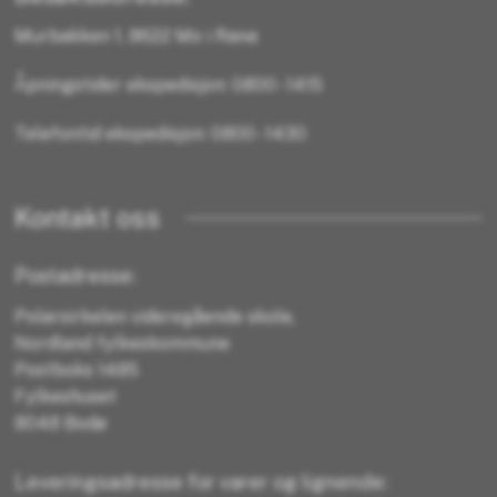
Murbakken 1, 8622 Mo i Rana
Åpningstider ekspedisjon: 0800 - 1415
Telefontid ekspedisjon: 0800 - 1430
Kontakt oss
Postadresse:
Polarsirkelen videregående skole,
Nordland fylkeskommune
Postboks 1485
Fylkeshuset
8048 Bodø
Leveringsadresse for varer og lignende: