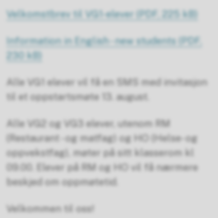
Velkomstbrev til VG1-elever
(PDF, 225 kB)
Information in English - new students
(PDF,
230 kB)
Alle VG1 elever vil få en SMS med invitasjon
til et oppstartsmøte 13. august.
Alle VG2 og VG3 elever, utenom RM
(Restaurant - og matfag) og HO (Helse- og
oppvekstfag), møter på sitt klasserom kl
09.00. Elever på RM og HO vil få nærmere
beskjed om oppmøtetid.
Velkommen til oss!