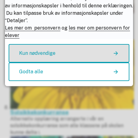
av informasjonskapsler i henhold til denne erklæringen.
Du kan tilpasse bruk av informasjonskapsler under
Prekvalifiseringskurs i matematikk - utsatt
“Detaljer”.
påmeldingsfrist!
Les mer om personvern
og
les mer om personvern for
I høst tilbyr vi kveldskurs i matematikk ved
elever
Polarsirkelen videregående skole.
Kun nødvendige
Godta alle
Solsikkekonkurranse
Alternativ opplæring arrangerte i vår en
solsikkekonkurranse som alle klassene på skolen
kunne delta i.