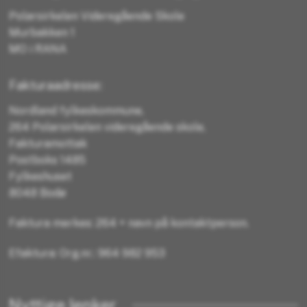
Polarsirkelen Videregående Skole
Murbakken 1
MO i RANA
Fakturaadresse:
Nordland fylkeskommune,
264 Polarsirkelen videregående skole,
Fakturamottak
Postboks 1485
Fylkeshuset
8048 Bodø
Faktura merkes: 264 + navn på kontaktperson.
Efaktura: Org.nr.: 964 982 953
Nyttige lenker