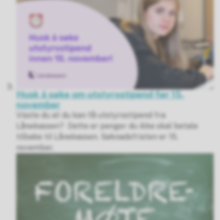
Husk å søke om utstyrsstipend før 15.
november
Visste du at du kan få utstyrsstipend fra
Lånekassen? Dette er penger du ikke skal betale
tilbake til Lånekassen. Søknadsfristen er 15.
november.