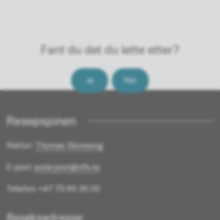
Fant du det du lette etter?
Ja
Nei
Resepsjonen
Rektor:
Thomas Skonseng
E-post:
polarpost@nfk.no
Telefon: +47 75 65 30 00
Besøksadresse: