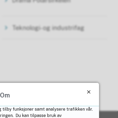
Drama Polarsirkelen
Teknologi- og industrifag
Om
 tilby funksjoner samt analysere trafikken vår.
æringen. Du kan tilpasse bruk av