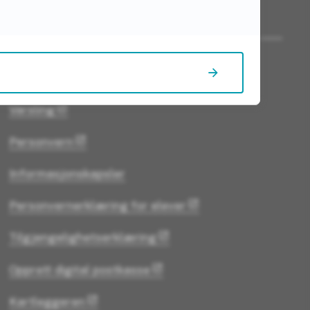
Nyttige lenker
Avviksmelding
Varsling
Personvern
Informasjonskapsler
Personvernerklæring for elever
Tilgjengelighetserklæring
Opprett digital postkasse
Kartleggeren