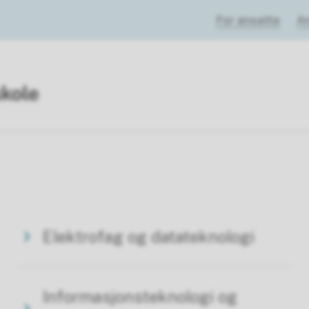
For ansatte
A
Elektrofag og datateknologi
Informasjonsteknologi og