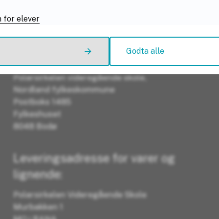
 for elever
Adresser
Godta alle
Postadresse:
Polarsirkelen videregående skole,
Nordland fylkeskommune
Postboks 1485
Fylkeshuset
8048 Bodø
Leveringsadresse for varer og
lignende:
Polarsirkelen Videregående Skole
Murbakken 1
MO i RANA