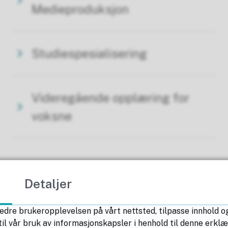
Medieproduksjon
Studiespesialisering
Videregående opplæring for
voksne
Fant du det du lette etter?
Detaljer
Ja
Nei
edre brukeropplevelsen på vårt nettsted, tilpasse innhold og
il vår bruk av informasjonskapsler i henhold til denne erkl