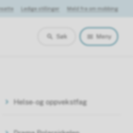
nsatte
Ledige stillinger
Meld fra om mobbing
Søk
Meny
Helse- og oppvekstfag