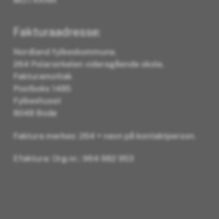
Fakturaadresse:
Nordland fylkeskommune,
264 Polarsirkelen videregående skole,
Fakturamottak
Postboks 1485
Fylkeshuset
8048 Bodø
Faktura merkes: 264 + navn på kontaktperson.
Efaktura: Org.nr.: 964 982 953