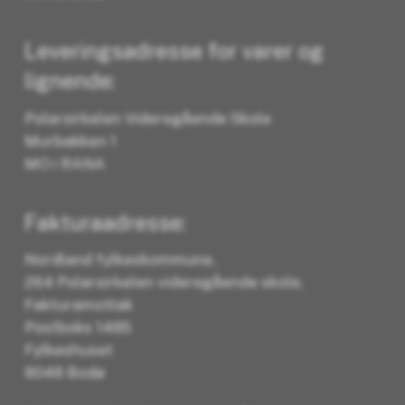
Leveringsadresse for varer og
lignende:
Polarsirkelen Videregående Skole
Murbakken 1
MO i RANA
Fakturaadresse:
Nordland fylkeskommune,
264 Polarsirkelen videregående skole,
Fakturamottak
Postboks 1485
Fylkeshuset
8048 Bodø