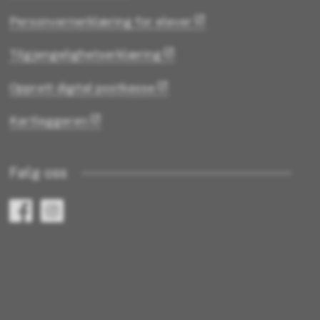
Personvernerklæring for elever
Tilgjengelighetserklæring
Opprett digital postkasse
Kartleggeren
Følg oss