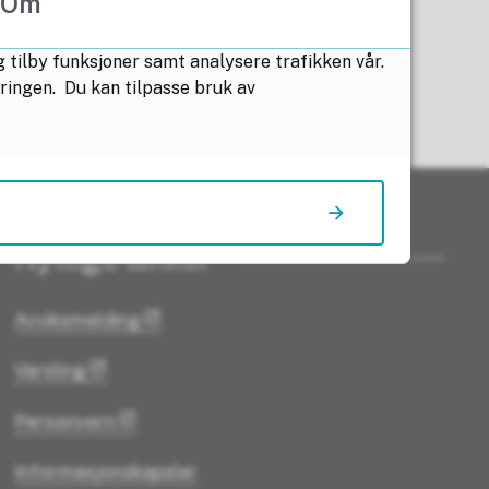
Om
 tilby funksjoner samt analysere trafikken vår.
æringen. Du kan tilpasse bruk av
Nyttige lenker
Avviksmelding
Varsling
Personvern
Informasjonskapsler