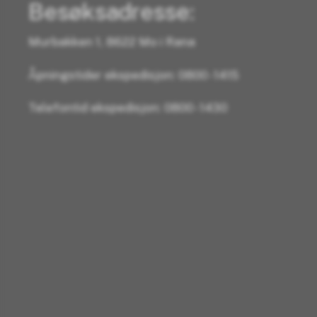
Besøksadresse:
Murbakken 1, 8622 Mo i Rana
Åpningstider ekspedisjon: 0800 - 1415
Telefontid ekspedisjon: 0800 - 1430