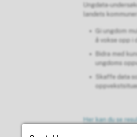
Ungdata-undersøke
landets kommuner
Gi ungdom muli
å vokse opp i 
Bidra med kun
ungdoms oppv
Skaffe data s
oppvekstsituas
Her kan du se resu