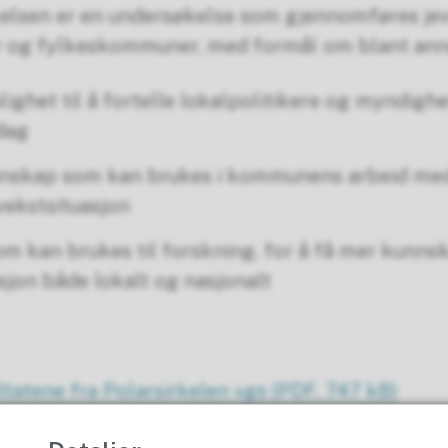
lsen er en undersøkelse som gjennomføres jevnl
 og fylkeskommuner, med formål om blant anne
ghet til å fortelle lokalpolitikere og myndighe
dag
nskap som kan brukes i kommunens arbeid med
ekstsituasjon
om kan brukes til forskning, for å få mer kunn
jon både lokalt og nasjonalt
ltatene fra Polarsirkelen vgs
(PDF, 747 kB)