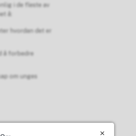
ig i de fleste av
t å:
ter hvordan det er
 å forbedre
skap om unges