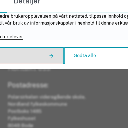
Detaljer
edre brukeropplevelsen på vårt nettsted, tilpasse innhold og
Fant du det du lette etter?
il vår bruk av informasjonskapsler i henhold til denne erkl
 for elever
Ja
Nei
Godta alle
Kontakt oss
Postadresse:
Polarsirkelen videregående skole,
Nordland fylkeskommune
Postboks 1485
Fylkeshuset
8048 Bodø