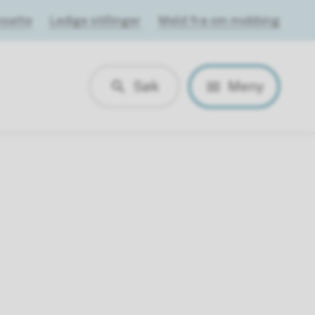
nsatte
Ledige stillinger
Meld fra om mobbing
Søk
Meny