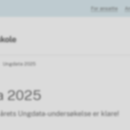
For ansatte
A
Ungdata 2025
a 2025
 årets Ungdata-undersøkelse er klare!