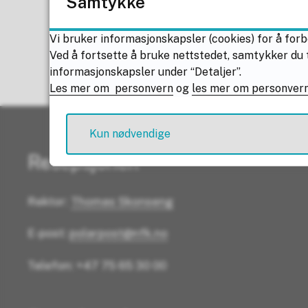
Samtykke
Vi bruker informasjonskapsler (cookies) for å forb
Ved å fortsette å bruke nettstedet, samtykker du t
informasjonskapsler under “Detaljer”.
Les mer om personvern
og
les mer om personvern
Kun nødvendige
Resepsjonen
Rektor:
Thomas Skonseng
E-post:
polarpost@nfk.no
Telefon: +47 75 65 30 00